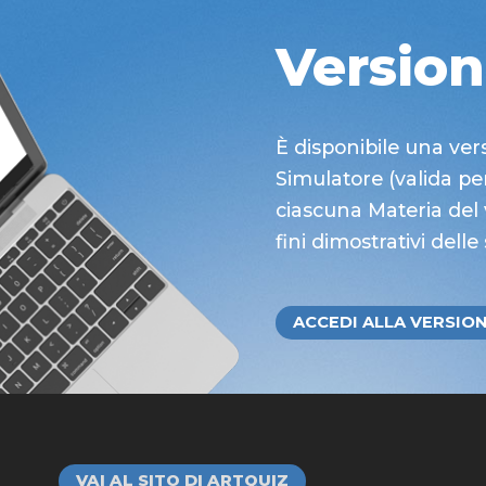
Versio
È disponibile una ver
Simulatore (valida per
ciascuna Materia del
fini dimostrativi delle
ACCEDI ALLA VERSIO
VAI AL SITO DI ARTQUIZ